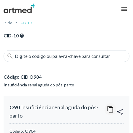
Início
CID-10
CID-10
Digite o código ou palavra-chave para consultar
Código CID O904
Insuficiência renal aguda do pós-parto
O90
Insuficiência renal aguda do pós-
parto
Código:
O904