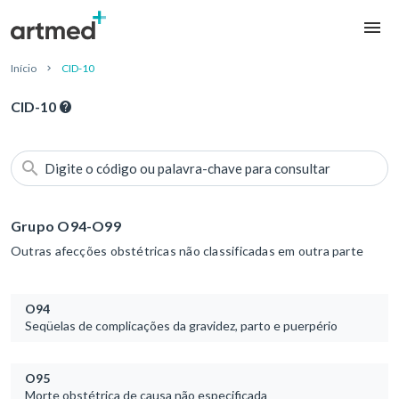
Início
CID-10
CID-10
Digite o código ou palavra-chave para consultar
Grupo O94-O99
Outras afecções obstétricas não classificadas em outra parte
O94
Seqüelas de complicações da gravidez, parto e puerpério
O95
Morte obstétrica de causa não especificada