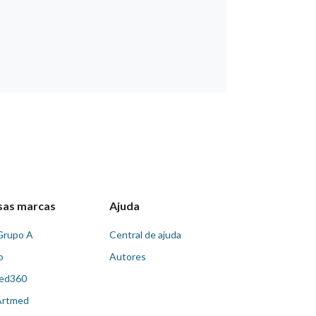
sas marcas
Ajuda
Grupo A
Central de ajuda
o
Autores
ed360
Artmed