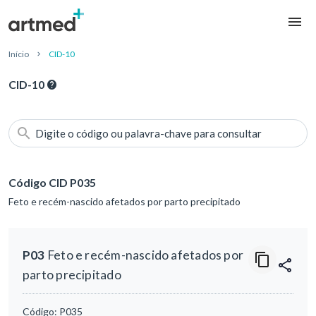
Início
CID-10
CID-10
Digite o código ou palavra-chave para consultar
Código CID P035
Feto e recém-nascido afetados por parto precipitado
P03
Feto e recém-nascido afetados por
parto precipitado
Código:
P035