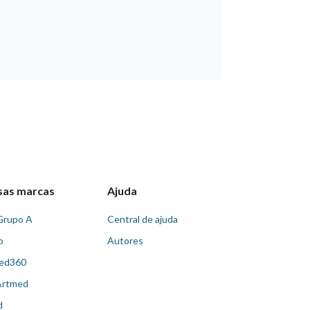
sas marcas
Ajuda
Grupo A
Central de ajuda
o
Autores
ed360
Artmed
d