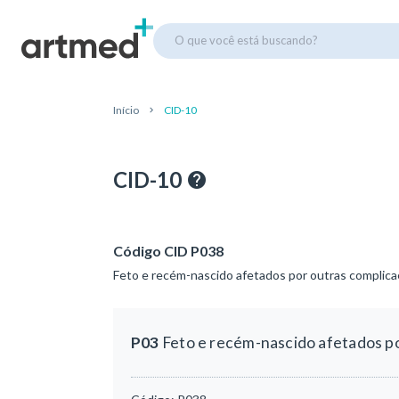
O que você está buscando?
Início
CID-10
CID-10
Código CID P038
Feto e recém-nascido afetados por outras complicaç
P03
Feto e recém-nascido afetados po