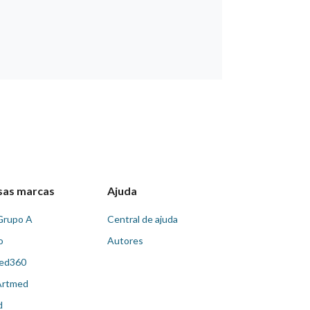
sas marcas
Ajuda
Grupo A
Central de ajuda
o
Autores
ed360
Artmed
d