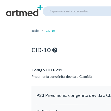
O que você está buscando?
Início
CID-10
CID-10
Código CID P231
Pneumonia congênita devida a Clamídia
P23
Pneumonia congênita devida a Cl