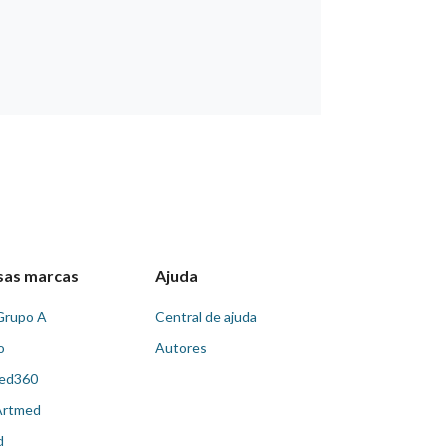
sas marcas
Ajuda
Grupo A
Central de ajuda
o
Autores
ed360
Artmed
d