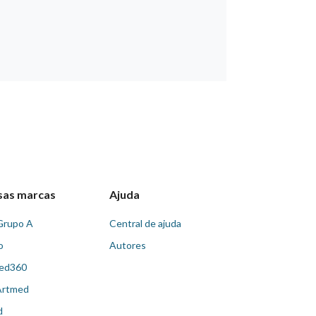
sas marcas
Ajuda
Grupo A
Central de ajuda
o
Autores
ed360
Artmed
d