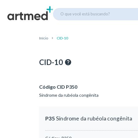
O que você está buscando?
Início
CID-10
CID-10
Código CID P350
Síndrome da rubéola congênita
P35
Síndrome da rubéola congênita