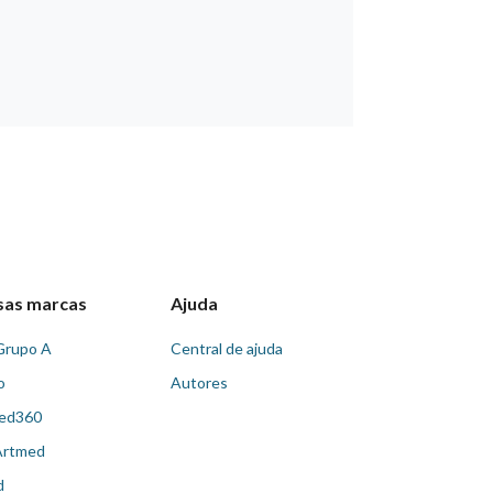
sas marcas
Ajuda
Grupo A
Central de ajuda
o
Autores
ed360
Artmed
d