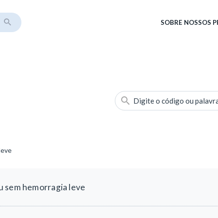
SOBRE
NOSSOS 
Digite o código ou palavr
leve
u sem hemorragia leve