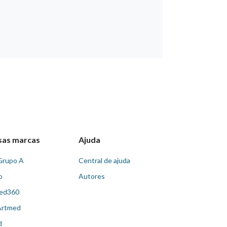
sas marcas
Ajuda
Grupo A
Central de ajuda
o
Autores
ed360
Artmed
d