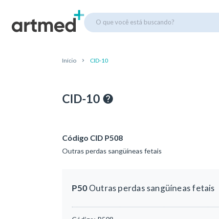
O que você está buscando?
Início
CID-10
CID-10
Código CID P508
Outras perdas sangüíneas fetais
P50
Outras perdas sangüíneas fetais