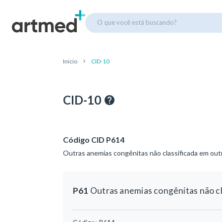
O que você está buscando?
Início
CID-10
CID-10
Código CID P614
Outras anemias congênitas não classificada em out
P61
Outras anemias congênitas não cl