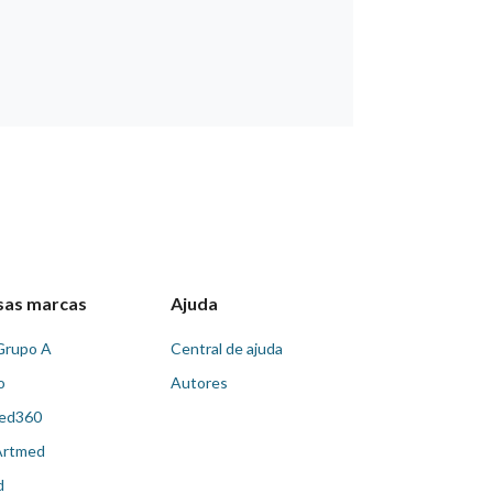
sas marcas
Ajuda
Grupo A
Central de ajuda
o
Autores
ed360
Artmed
d