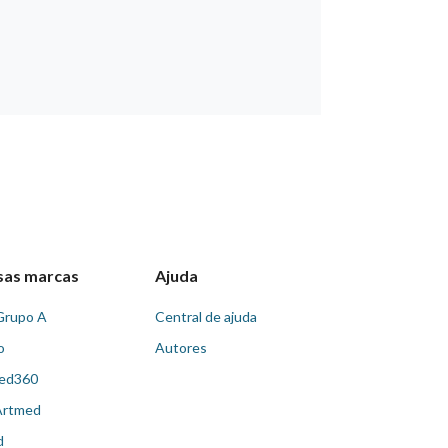
sas marcas
Ajuda
Grupo A
Central de ajuda
o
Autores
ed360
Artmed
d