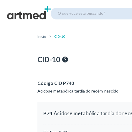
O que você está buscando?
Início
CID-10
CID-10
Código CID P740
Acidose metabólica tardia do recém-nascido
P74
Acidose metabólica tardia do re