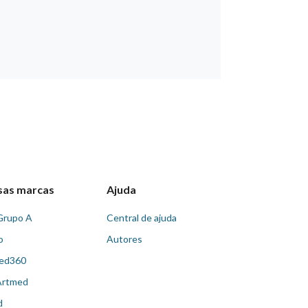
sas marcas
Ajuda
Grupo A
Central de ajuda
o
Autores
ed360
Artmed
d