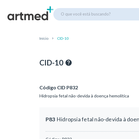
O que você está buscando?
Início
CID-10
CID-10
Código CID P832
Hidropsia fetal não-devida à doença hemolítica
P83
Hidropsia fetal não-devida à doen