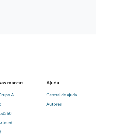
sas marcas
Ajuda
Grupo A
Central de ajuda
o
Autores
ed360
Artmed
d