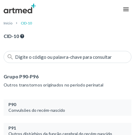
Início
CID-10
CID-10
Digite o código ou palavra-chave para consultar
Grupo P90-P96
Outros transtornos originados no período perinatal
P90
Convulsões do recém-nascido
P91
Outros distúrbios da função cerebral do recém-nascido