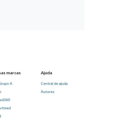
sas marcas
Ajuda
Grupo A
Central de ajuda
o
Autores
ed360
Artmed
d