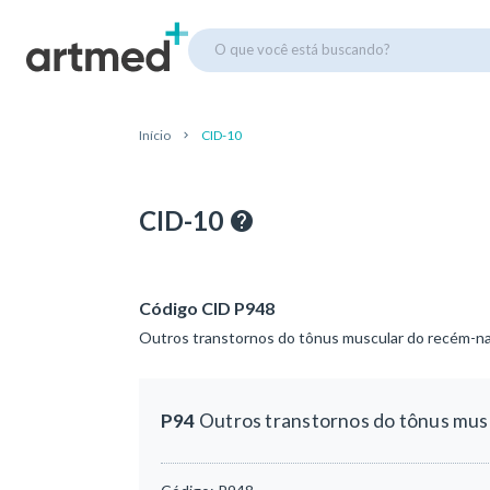
O que você está buscando?
Início
CID-10
CID-10
Código CID P948
Outros transtornos do tônus muscular do recém-n
P94
Outros transtornos do tônus mus