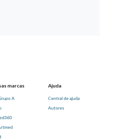
sas marcas
Ajuda
Grupo A
Central de ajuda
o
Autores
ed360
Artmed
d