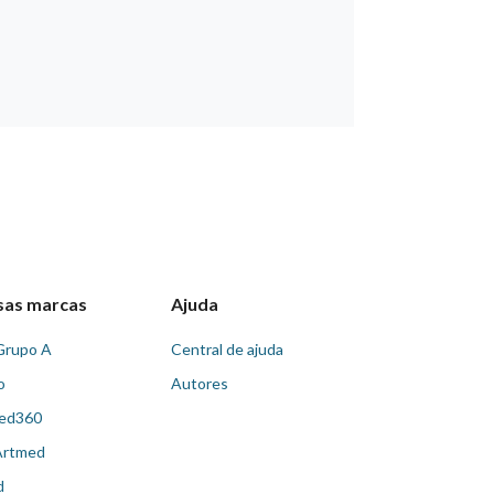
sas marcas
Ajuda
Grupo A
Central de ajuda
o
Autores
ed360
Artmed
d