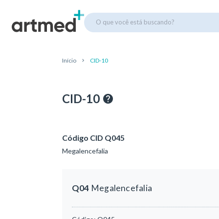
O que você está buscando?
Início
CID-10
CID-10
Código CID Q045
Megalencefalia
Q04
Megalencefalia