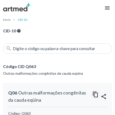
Início
CID-10
CID-10
Digite o código ou palavra-chave para consultar
Código CID Q063
Outras malformações congênitas da cauda eqüina
Q06
Outras malformações congênitas
da cauda eqüina
Código:
Q063