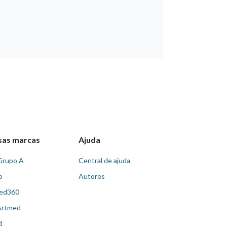
sas marcas
Ajuda
Grupo A
Central de ajuda
o
Autores
ed360
Artmed
d