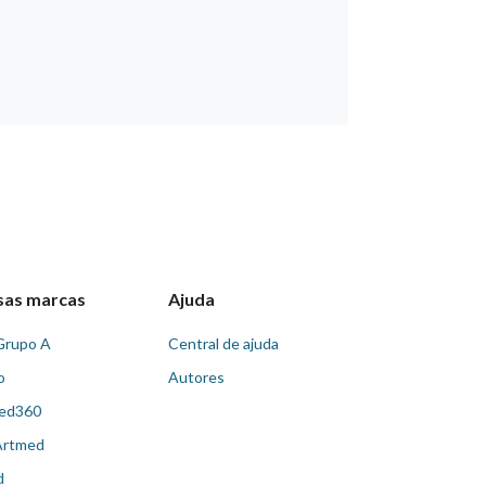
sas marcas
Ajuda
Grupo A
Central de ajuda
o
Autores
ed360
Artmed
d