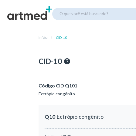
O que você está buscando?
Início
CID-10
CID-10
Código CID Q101
Ectrópio congênito
Q10
Ectrópio congênito