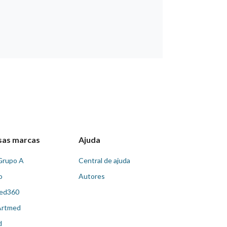
sas marcas
Ajuda
Grupo A
Central de ajuda
o
Autores
ed360
Artmed
d