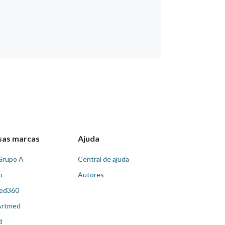
sas marcas
Ajuda
Grupo A
Central de ajuda
o
Autores
ed360
Artmed
d