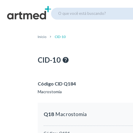
O que você está buscando?
Início
CID-10
CID-10
Código CID Q184
Macrostomia
Q18
Macrostomia