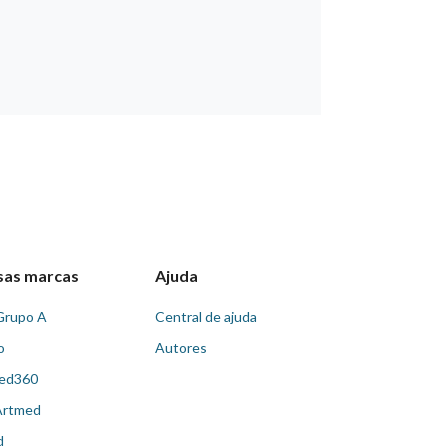
sas marcas
Ajuda
Grupo A
Central de ajuda
o
Autores
ed360
Artmed
d