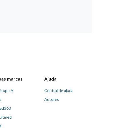
sas marcas
Ajuda
Grupo A
Central de ajuda
o
Autores
ed360
Artmed
d