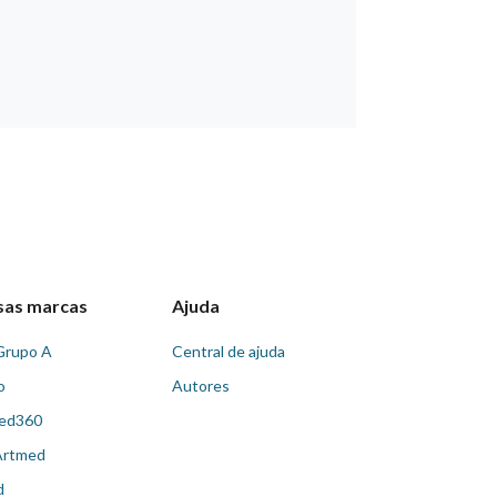
sas marcas
Ajuda
Grupo A
Central de ajuda
o
Autores
ed360
Artmed
d