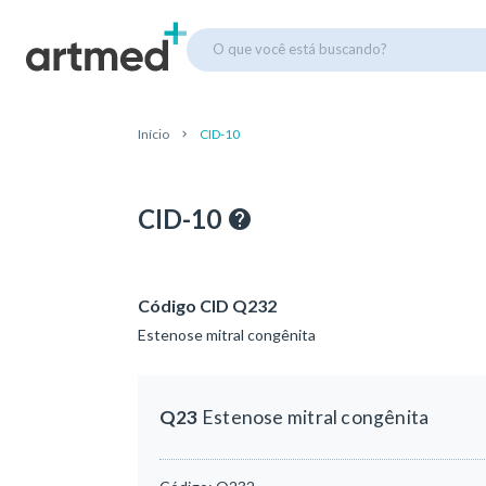
O que você está buscando?
Início
CID-10
CID-10
Código CID Q232
Estenose mitral congênita
Q23
Estenose mitral congênita