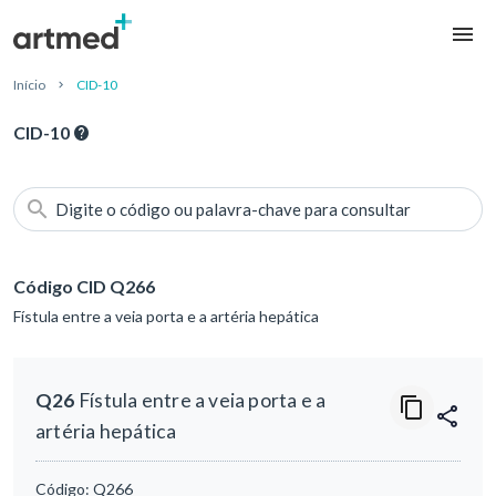
Início
CID-10
CID-10
Digite o código ou palavra-chave para consultar
Código CID Q266
Fístula entre a veia porta e a artéria hepática
Q26
Fístula entre a veia porta e a
artéria hepática
Código:
Q266