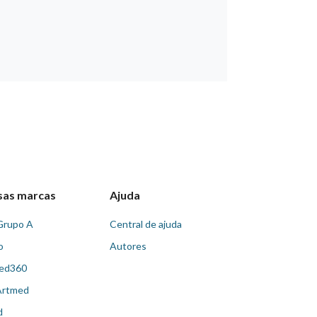
sas marcas
Ajuda
Grupo A
Central de ajuda
o
Autores
ed360
Artmed
d