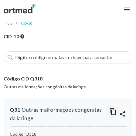
Início
CID-10
CID-10
Digite o código ou palavra-chave para consultar
Código CID Q318
Outras malformações congênitas da laringe
Q31
Outras malformações congênitas
da laringe
Código:
Q318