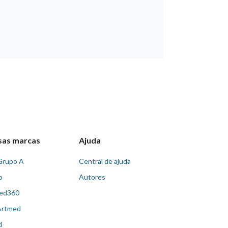
sas marcas
Ajuda
Grupo A
Central de ajuda
o
Autores
ed360
Artmed
d