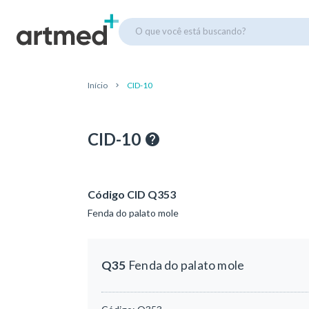
O que você está buscando?
Início
CID-10
CID-10
Código CID Q353
Fenda do palato mole
Q35
Fenda do palato mole