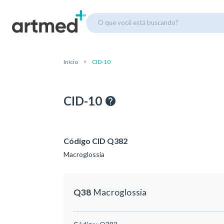
O que você está buscando?
Início
CID-10
CID-10
Código CID Q382
Macroglossia
Q38
Macroglossia