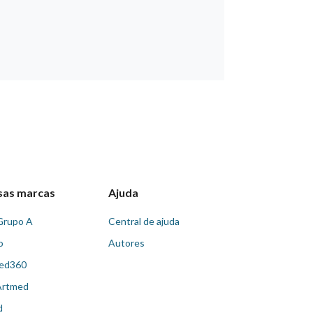
sas marcas
Ajuda
Grupo A
Central de ajuda
o
Autores
ed360
Artmed
d