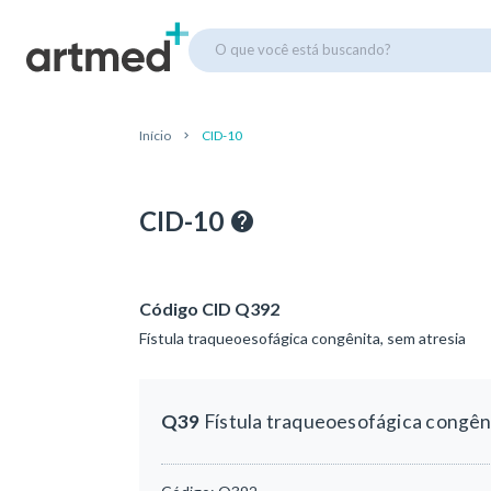
O que você está buscando?
Início
CID-10
CID-10
Código CID Q392
Fístula traqueoesofágica congênita, sem atresia
Q39
Fístula traqueoesofágica congêni