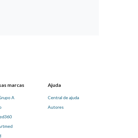
sas marcas
Ajuda
Grupo A
Central de ajuda
o
Autores
ed360
Artmed
d