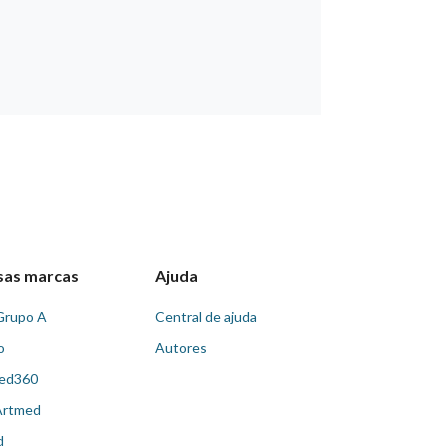
sas marcas
Ajuda
Grupo A
Central de ajuda
o
Autores
ed360
Artmed
d