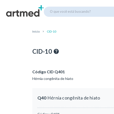
O que você está buscando?
Início
CID-10
CID-10
Código CID Q401
Hérnia congênita de hiato
Q40
Hérnia congênita de hiato