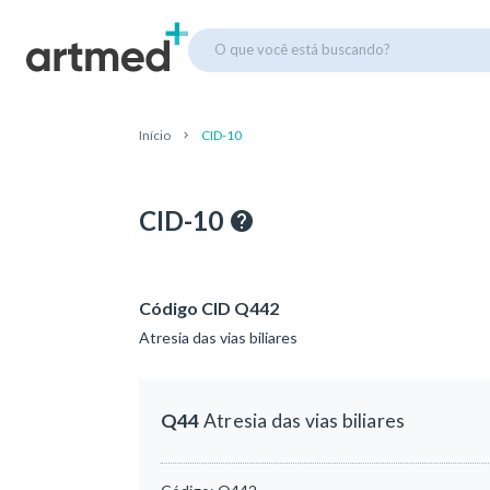
O que você está buscando?
Início
CID-10
CID-10
Código CID Q442
Atresia das vias biliares
Q44
Atresia das vias biliares