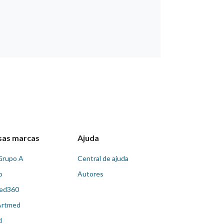
sas marcas
Ajuda
Grupo A
Central de ajuda
o
Autores
ed360
Artmed
d