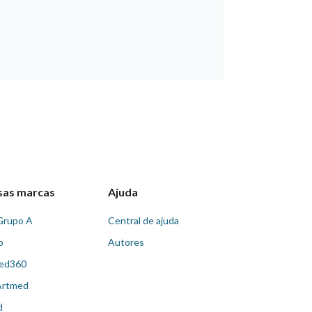
sas marcas
Ajuda
Grupo A
Central de ajuda
o
Autores
ed360
Artmed
d