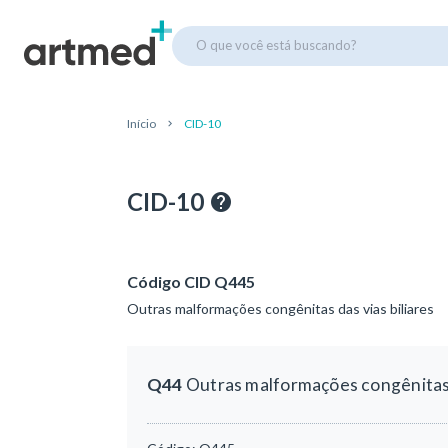
O que você está buscando?
Início
CID-10
CID-10
Código CID Q445
Outras malformações congênitas das vias biliares
Q44
Outras malformações congênitas d