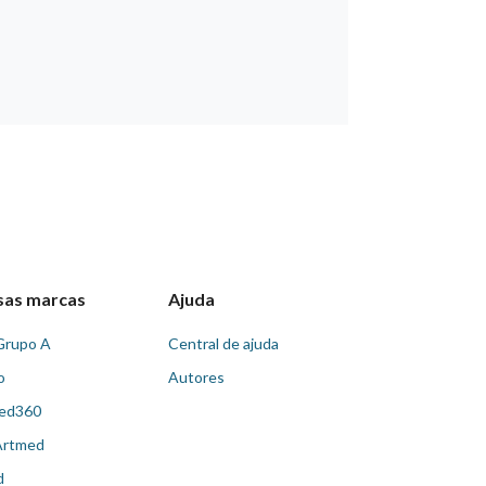
sas marcas
Ajuda
Grupo A
Central de ajuda
o
Autores
ed360
Artmed
d