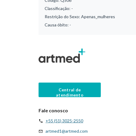
Código:
Q506
Classificação:
-
Restrição do Sexo:
Apenas_mulheres
Causa óbito:
-
Central de
atendimento
Fale conosco
+55 (51) 3025-2550
artmed1@artmed.com