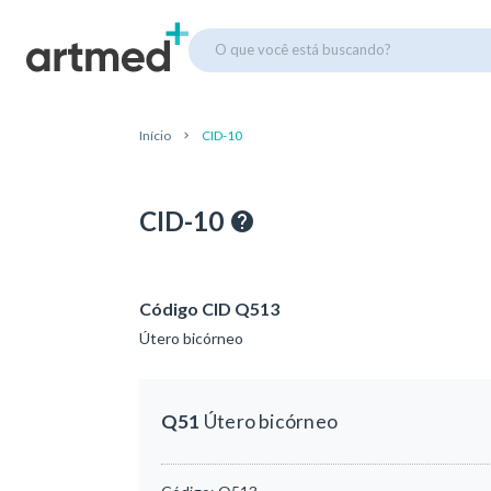
O que você está buscando?
Início
CID-10
CID-10
Código CID Q513
Útero bicórneo
Q51
Útero bicórneo