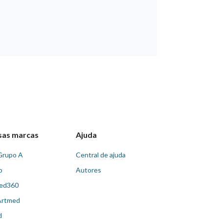
sas marcas
Ajuda
Grupo A
Central de ajuda
o
Autores
ed360
Artmed
d