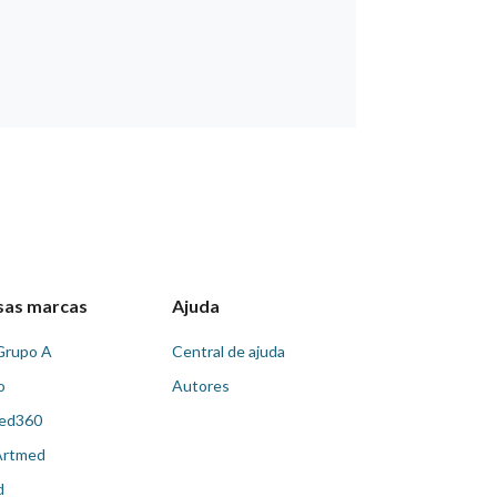
sas marcas
Ajuda
Grupo A
Central de ajuda
o
Autores
ed360
Artmed
d