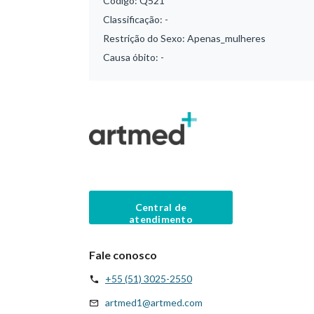
Código:
Q521
Classificação:
-
Restrição do Sexo:
Apenas_mulheres
Causa óbito:
-
Central de
atendimento
Fale conosco
+55 (51) 3025-2550
artmed1@artmed.com