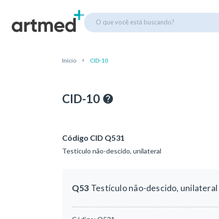
O que você está buscando?
Início
CID-10
CID-10
Código CID Q531
Testículo não-descido, unilateral
Q53
Testículo não-descido, unilateral