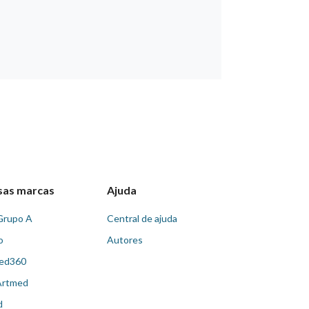
sas marcas
Ajuda
Grupo A
Central de ajuda
o
Autores
ed360
Artmed
d