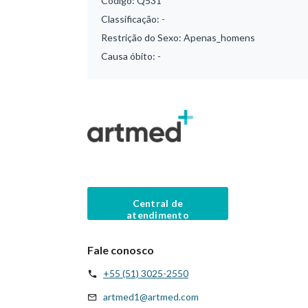
Código:
Q531
Classificação:
-
Restrição do Sexo:
Apenas_homens
Causa óbito:
-
Central de
atendimento
Fale conosco
+55 (51) 3025-2550
artmed1@artmed.com