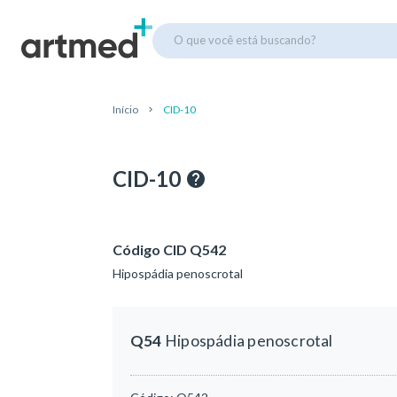
O que você está buscando?
Início
CID-10
CID-10
Código CID Q542
Hipospádia penoscrotal
Q54
Hipospádia penoscrotal