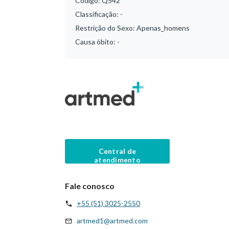
Código:
Q542
Classificação:
-
Restrição do Sexo:
Apenas_homens
Causa óbito:
-
Central de
atendimento
Fale conosco
+55 (51) 3025-2550
artmed1@artmed.com