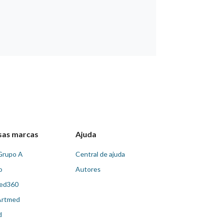
sas marcas
Ajuda
Grupo A
Central de ajuda
o
Autores
ed360
Artmed
d