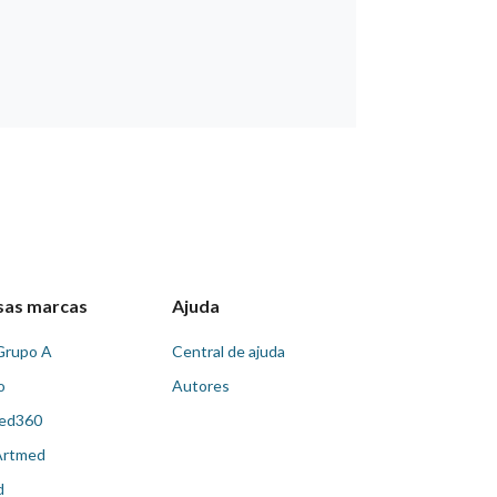
sas marcas
Ajuda
Grupo A
Central de ajuda
o
Autores
ed360
Artmed
d