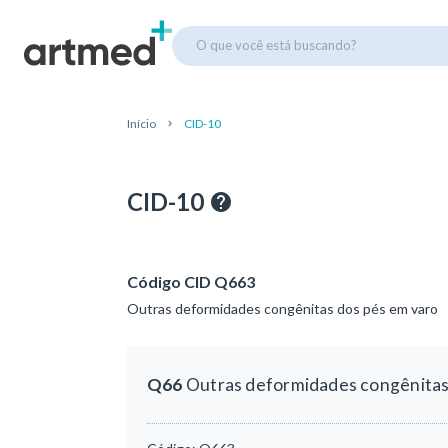
O que você está buscando?
Início
CID-10
CID-10
Código CID Q663
Outras deformidades congênitas dos pés em varo
Q66
Outras deformidades congênitas