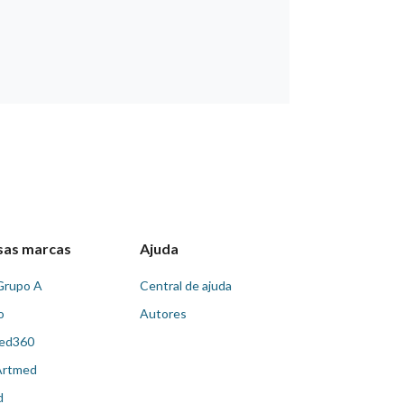
sas marcas
Ajuda
Grupo A
Central de ajuda
o
Autores
ed360
Artmed
d