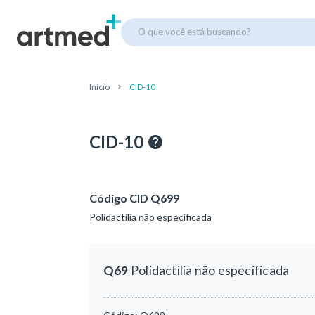
O que você está buscando?
Início
CID-10
CID-10
Código CID Q699
Polidactilia não especificada
Q69
Polidactilia não especificada