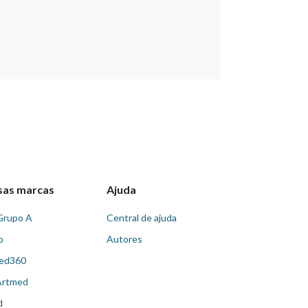
sas marcas
Ajuda
Grupo A
Central de ajuda
o
Autores
ed360
Artmed
d