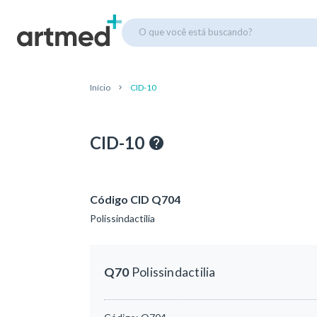
O que você está buscando?
Início
CID-10
CID-10
Código CID Q704
Polissindactilia
Q70
Polissindactilia