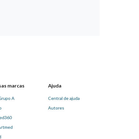
sas marcas
Ajuda
Grupo A
Central de ajuda
o
Autores
ed360
Artmed
d