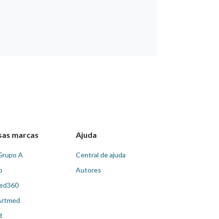
sas marcas
Ajuda
Grupo A
Central de ajuda
o
Autores
ed360
Artmed
d