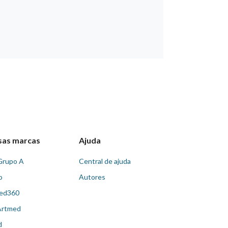
sas marcas
Ajuda
Grupo A
Central de ajuda
o
Autores
ed360
Artmed
d