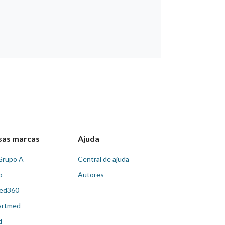
sas marcas
Ajuda
Grupo A
Central de ajuda
o
Autores
ed360
Artmed
d