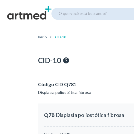
O que você está buscando?
Início
CID-10
CID-10
Código CID Q781
Displasia poliostótica fibrosa
Q78
Displasia poliostótica fibrosa