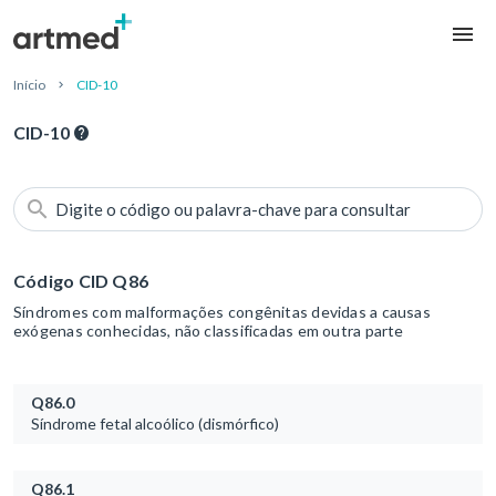
Início
CID-10
CID-10
Digite o código ou palavra-chave para consultar
Código CID Q86
Síndromes com malformações congênitas devidas a causas
exógenas conhecidas, não classificadas em outra parte
Q86.0
Síndrome fetal alcoólico (dismórfico)
Q86.1