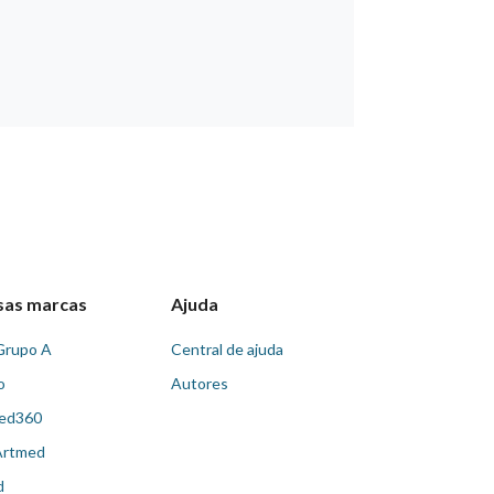
sas marcas
Ajuda
Grupo A
Central de ajuda
o
Autores
ed360
Artmed
d